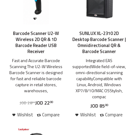
Barcode Scanner U2-W
SUNLUX XL-2310 2D
Wireless 2D QR & 1D
Desktop Barcode Scanner |
Barcode Reader USB
Omnidirectional QR &
Receiver
Barcode Scanner
Fast and Accurate Barcode
Integrated EAS
Scanning The U2-W Wireless
supportedWide field-of-view,
Barcode Scanner is designed
omni-directional scanning
for fast and reliable barcode
capabilityCompatible with
capture in retail stores,
Linux, Android, Windows
warehouses,
XP7/8/10/MAC OSStylish,
compac
JOD
22
JOD
28
00
00
JOD
85
00
Wishlist
Compare
Wishlist
Compare