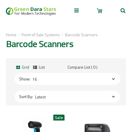
Home
Point of Sale Systems
Barcode Scanners
Barcode Scanners
Grid
List
Compare List ( 0 )
Show:
Sort By: